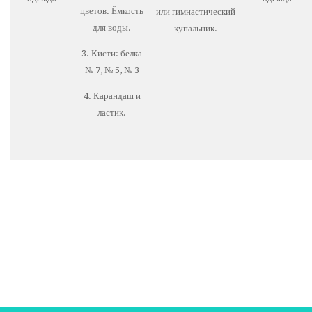
цветов. Ёмкость
или гимнастический
для воды.
купальник.
3. Кисти: белка
№ 7, № 5, № 3
4. Карандаш и
ластик.