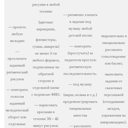
рисунки в любой
технике
— ритмично хлопать
в ладоши под
(цветные
— пропеть
музыку любой
карандаши,
любую
детской песни;
-выразительно и
фломастеры,
мелодию
эмоционально
— повторить
гуашь, акварель)
рассказать
—
(простучать) за
не менее 5-ти
стихотворение
прохлопать
педагогом простую
любого формата,
или басню;
заданный
ритмическую
подписанные на
ритмический
последовательность.
обратной
-выполнить
рисунок
стороне в
задания от
— под музыку
отдельной папке
сказочных
— повторить
с подписью ФИО.
персонажей
(марш, полька и т.д.)
голосом
(отгадывание
продемонстрировать
заданный
— нарисовать
загадок,
танцевальные
мелодический
красками в
упражнения на
качества
оборот или
течение 30 – 45
импровизацию).
отдельные
минут рисунок:
— рассказать