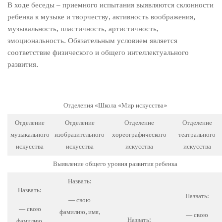
В ходе беседы – приемного испытания выявляются склонности
ребенка к музыке и творчеству, активность воображения,
музыкальность, пластичность, артистичность,
эмоциональность. Обязательным условием является
соответствие физического и общего интеллектуального
развития.
Отделения «Школа «Мир искусства»
Отделение
Отделение
Отделение
Отделение
музыкального
изобразительного
хореографического
театрального
искусства
искусства
искусства
искусства
Выявление общего уровня развития ребенка
Назвать:
Назвать:
Назвать:
— свою
— свою
фамилию, имя,
— свою
Назвать:
фамилию,