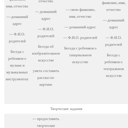
отчество
фамилию, имя,
имя, отчество
— свою фамилию,
отчество
— домашний
имя, отчество
— домашний
адрес
— домашний
адрес
— домашний адрес
адрес
— Ф.И.О.
— Ф.И.О.
родителей
— Ф.И.О. родителей
— Ф.И.О.
родителей
родителей
Беседа об
Беседа с ребенком о
Беседа с
изобразительном
танцевальном
Беседа с
ребенком о
искусстве
искусстве
ребенком о
музыке и
театральном
уметь составить
музыкальных
искусстве
рассказ по
инструментах
картине
Творческие задания
— предоставить
творческие