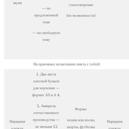
звуки
стихотворение
— по
предложенной
(по возможности)
теме
— на свободную
тему
На приемных испытаниях иметь с собой:
1. Два листа
плотной бумаги
для черчения —
формат А3 и А 4.
2. Акварель
Форма:
отечественного
производства —
чешки или носки,
Нарядная
Нарядная
не меньше 12
шорты, футболка
одежда
одежда